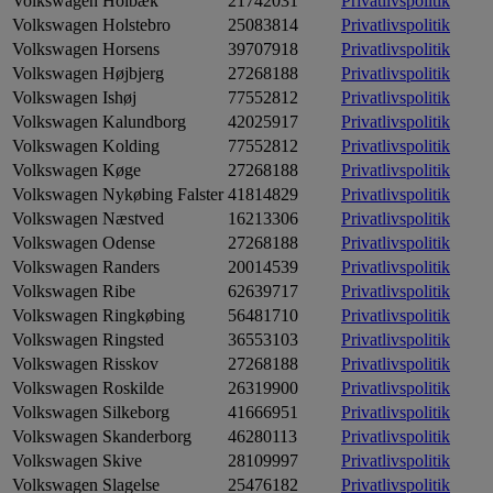
Volkswagen Holbæk
21742031
Privatlivspolitik
Volkswagen Holstebro
25083814
Privatlivspolitik
Volkswagen Horsens
39707918
Privatlivspolitik
Volkswagen Højbjerg
27268188
Privatlivspolitik
Volkswagen Ishøj
77552812
Privatlivspolitik
Volkswagen Kalundborg
42025917
Privatlivspolitik
Volkswagen Kolding
77552812
Privatlivspolitik
Volkswagen Køge
27268188
Privatlivspolitik
Volkswagen Nykøbing Falster
41814829
Privatlivspolitik
Volkswagen Næstved
16213306
Privatlivspolitik
Volkswagen Odense
27268188
Privatlivspolitik
Volkswagen Randers
20014539
Privatlivspolitik
Volkswagen Ribe
62639717
Privatlivspolitik
Volkswagen Ringkøbing
56481710
Privatlivspolitik
Volkswagen Ringsted
36553103
Privatlivspolitik
Volkswagen Risskov
27268188
Privatlivspolitik
Volkswagen Roskilde
26319900
Privatlivspolitik
Volkswagen Silkeborg
41666951
Privatlivspolitik
Volkswagen Skanderborg
46280113
Privatlivspolitik
Volkswagen Skive
28109997
Privatlivspolitik
Volkswagen Slagelse
25476182
Privatlivspolitik