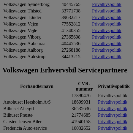
Volkswagen Sønderborg
40445765
Privatlivspolitik
Volkswagen Thisted
33771738
Privatlivspolitik
Volkswagen Tønder
39632217
Privatlivspolitik
Volkswagen Vejen
77552812
Privatlivspolitik
Volkswagen Vejle
41340355
Privatlivspolitik
Volkswagen Viborg
27365698
Privatlivspolitik
Volkswagen Aabenraa
40445536
Privatlivspolitik
Volkswagen Aalborg
27268188
Privatlivspolitik
Volkswagen Aalestrup
34413215
Privatlivspolitik
Volkswagen Erhvervsbil Servicepartnere
CVR-
Forhandlernavn
Privatlivspolitik
nummer
17890476
Privatlivspolitik
Autohuset Hørsholm A/S
18699931
Privatlivspolitik
Bilhuset Allerød
36535636
Privatlivspolitik
Bilhuset Præstø
21774685
Privatlivspolitik
Carsten Jensen Biler
41940158
Privatlivspolitik
Fredericia Auto-service
10032652
Privatlivspolitik