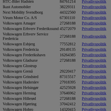
HTC-Biler Hadsten
84761214
Privatlivspolitik
Ikast Automobiler
38229311
Privatlivspolitik
Next Mobility Svendborg
44322560
Privatlivspolitik
Virum Motor Co. A/S
67301110
Privatlivspolitik
Volkswagen Amager
27268188
Privatlivspolitik
Volkswagen Erhverv Frederikssund
45272079
Privatlivspolitik
Volkswagen Erhverv Service
27268188
Privatlivspolitik
Fredericia
Volkswagen Esbjerg
77552812
Privatlivspolitik
Volkswagen Fredericia
29149135
Privatlivspolitik
Volkswagen Frederikshavn
16264385
Privatlivspolitik
Volkswagen Gladsaxe
27268188
Privatlivspolitik
Volkswagen Glostrup
Privatlivspolitik
Volkswagen Grenå
29220417
Privatlivspolitik
Volkswagen Grindsted
87315517
Privatlivspolitik
Volkswagen Haderslev
27918395
Privatlivspolitik
Volkswagen Helsingør
42525928
Privatlivspolitik
Volkswagen Herning
37646962
Privatlivspolitik
Volkswagen Hillerød
27268188
Privatlivspolitik
Volkswagen Hjørring
37042412
Privatlivspolitik
Volkswagen Hobro
14320415
Privatlivspolitik