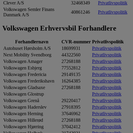
Clever A/S
32468349
Privatlivspolitik
Volkswagen Semler Finans
40861246
Privatlivspolitik
Danmark A/S
Volkswagen Erhvervsbil Forhandlere
Forhandlernavn
CVR-nummer
Privatlivspolitik
Autohuset Hørsholm A/S
18699931
Privatlivspolitik
Next Mobility Svendborg
44322560
Privatlivspolitik
Volkswagen Amager
27268188
Privatlivspolitik
Volkswagen Esbjerg
77552812
Privatlivspolitik
Volkswagen Fredericia
29149135
Privatlivspolitik
Volkswagen Frederikshavn
16264385
Privatlivspolitik
Volkswagen Gladsaxe
27268188
Privatlivspolitik
Volkswagen Glostrup
Privatlivspolitik
Volkswagen Grenå
29220417
Privatlivspolitik
Volkswagen Haderslev
27918395
Privatlivspolitik
Volkswagen Herning
37646962
Privatlivspolitik
Volkswagen Hillerød
27268188
Privatlivspolitik
Volkswagen Hjørring
37042412
Privatlivspolitik