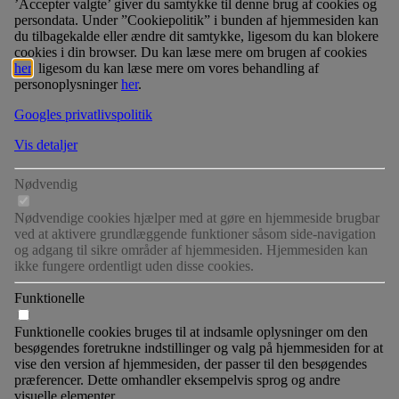
’Accepter valgte’ giver du samtykke til denne brug af cookies og
persondata. Under ”Cookiepolitik” i bunden af hjemmesiden kan
du tilbagekalde eller ændre dit samtykke, ligesom du kan blokere
cookies i din browser. Du kan læse mere om brugen af cookies
her
, ligesom du kan læse mere om vores behandling af
personoplysninger
her
.
Googles privatlivspolitik
Vis detaljer
Nødvendig
Nødvendige cookies hjælper med at gøre en hjemmeside brugbar
ved at aktivere grundlæggende funktioner såsom side-navigation
og adgang til sikre områder af hjemmesiden. Hjemmesiden kan
ikke fungere ordentligt uden disse cookies.
Funktionelle
Funktionelle cookies bruges til at indsamle oplysninger om den
besøgendes foretrukne indstillinger og valg på hjemmesiden for at
vise den version af hjemmesiden, der passer til den besøgendes
præferencer. Dette omhandler eksempelvis sprog og andre
visuelle elementer.