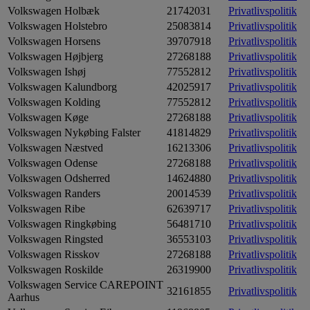
Volkswagen Holbæk
21742031
Privatlivspolitik
Volkswagen Holstebro
25083814
Privatlivspolitik
Volkswagen Horsens
39707918
Privatlivspolitik
Volkswagen Højbjerg
27268188
Privatlivspolitik
Volkswagen Ishøj
77552812
Privatlivspolitik
Volkswagen Kalundborg
42025917
Privatlivspolitik
Volkswagen Kolding
77552812
Privatlivspolitik
Volkswagen Køge
27268188
Privatlivspolitik
Volkswagen Nykøbing Falster
41814829
Privatlivspolitik
Volkswagen Næstved
16213306
Privatlivspolitik
Volkswagen Odense
27268188
Privatlivspolitik
Volkswagen Odsherred
14624880
Privatlivspolitik
Volkswagen Randers
20014539
Privatlivspolitik
Volkswagen Ribe
62639717
Privatlivspolitik
Volkswagen Ringkøbing
56481710
Privatlivspolitik
Volkswagen Ringsted
36553103
Privatlivspolitik
Volkswagen Risskov
27268188
Privatlivspolitik
Volkswagen Roskilde
26319900
Privatlivspolitik
Volkswagen Service CAREPOINT
32161855
Privatlivspolitik
Aarhus