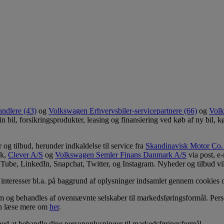
ndlere (43)
og
Volkswagen Erhvervsbiler-servicepartnere (66)
og
Volk
n bil, forsikringsprodukter, leasing og finansiering ved køb af ny bil, kø
og tilbud, herunder indkaldelse til service fra
Skandinavisk Motor Co.
rk,
Clever A/S
og
Volkswagen Semler Finans Danmark A/S
via post, e
ube, LinkedIn, Snapchat, Twitter, og Instagram. Nyheder og tilbud vi
og interesser bl.a. på baggrund af oplysninger indsamlet gennem cooki
lem og behandles af ovennævnte selskaber til markedsføringsformål. Pe
kan læse mere om
her
.
med at behandle dine personoplysninger til markedsføringsformål.