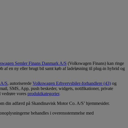
swagen Semler Finans Danmark A/S
(Volkswagen Finans) kan ringe
b af en ny eller brugt bil samt køb af ladeløsning til plug-in hybrid og
 A/S
, autoriserede
Volkswagen Erhvervsbiler-forhandlere (43)
og
-mail, SMS, App, push beskeder, widgets, notifikationer, private
l vedrøre vores
produktkategorier
.
es om din adfærd på Skandinavisk Motor Co. A/S’ hjemmesider.
rsonoplysningerne behandles i overensstemmelse med