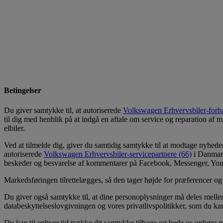
Betingelser
Du giver samtykke til, at autoriserede
Volkswagen Erhvervsbiler-forha
til dig med henblik på at indgå en aftale om service og reparation af mi
elbiler.
Ved at tilmelde dig, giver du samtidig samtykke til at modtage nyheder 
autoriserede
Volkswagen Erhvervsbiler-servicepartnere (66)
i Danma
beskeder og besvarelse af kommentarer på Facebook, Messenger, YouT
Markedsføringen tilrettelægges, så den tager højde for præferencer 
Du giver også samtykke til, at dine personoplysninger må deles mel
databeskyttelseslovgivningen og vores privatlivspolitikker, som du 
Du kan til enhver tid trække dit samtykke tilbage og bede os ophøre 